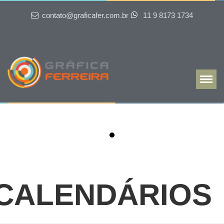
contato@graficafer.com.br
11 9 8173 1734
Home
produtos
BLOCOS
DISPLAY
CARTÕES DE VISITA
CALENDÁRIOS
CADERNOS
CARDÁPIOS